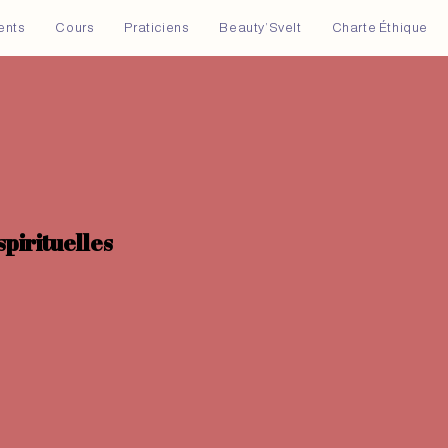
ents
Cours
Praticiens
Beauty’Svelt
Charte Éthique
spirituelles