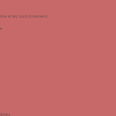
nienne et les soins Esseniens
ue
d’âmes