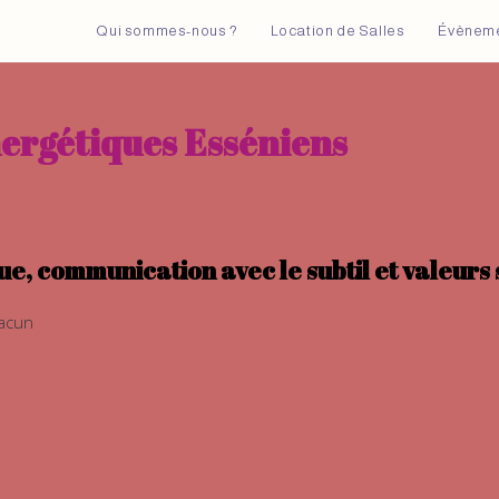
Qui sommes-nous ?
Location de Salles
Évènem
ergétiques Esséniens
ue, communication avec le subtil et valeurs 
hacun