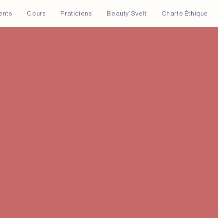
ents
Cours
Praticiens
Beauty’Svelt
Charte Éthique