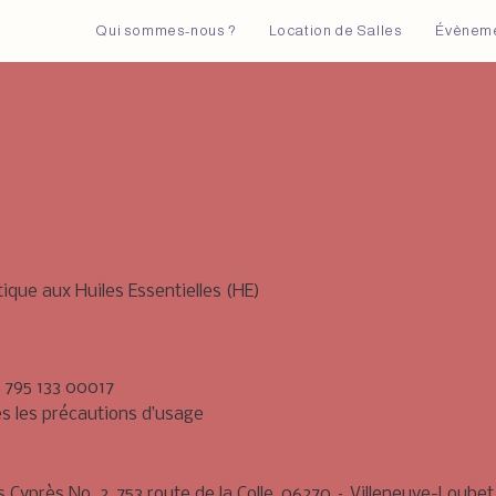
Qui sommes-nous ?
Location de Salles
Évènem
que aux Huiles Essentielles (HE)
8 795 133 00017
es les précautions d’usage
 Cyprès No. 2, 753 route de la Colle, 06270 – Villeneuve-Loubet