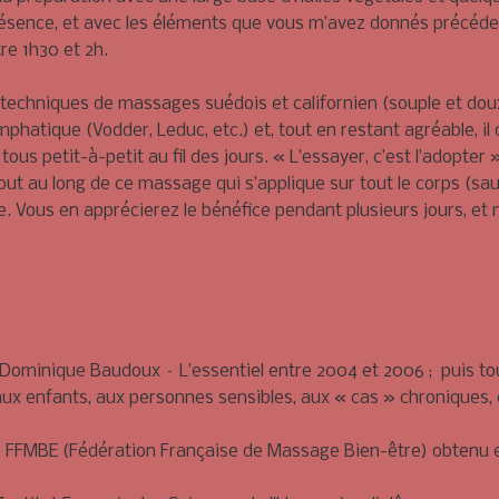
résence, et avec les éléments que vous m’avez donnés précéd
re 1h30 et 2h.
 techniques de massages suédois et californien (souple et dou
hatique (Vodder, Leduc, etc.) et, tout en restant agréable, il o
ous petit-à-petit au fil des jours. « L’essayer, c’est l’adopter
au long de ce massage qui s’applique sur tout le corps (sauf 
e. Vous en apprécierez le bénéfice pendant plusieurs jours, 
ominique Baudoux – L’essentiel entre 2004 et 2006 ; puis tou
 aux enfants, aux personnes sensibles, aux « cas » chroniques,
 FFMBE (Fédération Française de Massage Bien-être) obtenu 