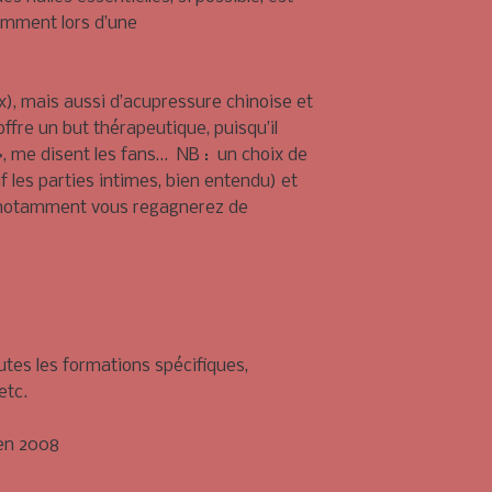
emment lors d’une
x), mais aussi d’acupressure chinoise et
ffre un but thérapeutique, puisqu’il
 », me disent les fans… NB : un choix de
les parties intimes, bien entendu) et
et notamment vous regagnerez de
tes les formations spécifiques,
 etc.
en 2008