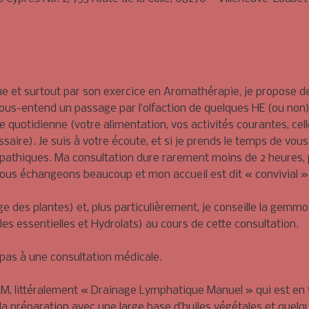
e et surtout par son exercice en Aromathérapie, je propose 
 sous-entend un passage par l’olfaction de quelques HE (ou non
 quotidienne (votre alimentation, vos activités courantes, cel
saire). Je suis à votre écoute, et si je prends le temps de vou
pathiques. Ma consultation dure rarement moins de 2 heures, 
. Nous échangeons beaucoup et mon accueil est dit « convivial »
ge des plantes) et, plus particulièrement, je conseille la gem
es essentielles et Hydrolats) au cours de cette consultation.
 pas à une consultation médicale.
DLM, littéralement « Drainage Lymphatique Manuel » qui est en 
 la préparation avec une large base d’huiles végétales et quelque